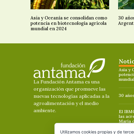
Asia y Oceanía se consolidan como
30 año
potencia en biotecnología agrícola
Argent
mundial en 2024
Noti
Asia y 
potenci
mundia
La Fundación Antama es una
organización que promueve las
30 años
nuevas tecnologías aplicadas a la
agroalimentación y el medio
ambiente.
El IBMC
las acr
María 
Utilizamos cookies propias y de terce