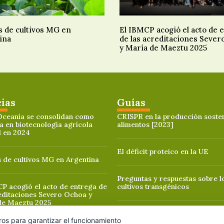
s de cultivos MG en
El IBMCP acogió el acto de 
ina
de las acreditaciones Sever
y María de Maeztu 2025
cias
Guías
Oceanía se consolidan como
CRISPR en la producción sosten
a en biotecnología agrícola
alimentos [2023]
l en 2024
El déficit proteico en la UE
 de cultivos MG en Argentina
Preguntas y respuestas sobre l
P acogió el acto de entrega de
cultivos transgénicos
editaciones Severo Ochoa y
de Maeztu 2025
ros para garantizar el funcionamiento