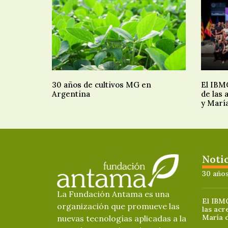
30 años de cultivos MG en
El IBMC
Argentina
de las
y Marí
Noti
30 años
La Fundación Antama es una
El IBMC
organización que promueve las
las acr
María 
nuevas tecnologías aplicadas a la