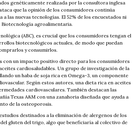
dos genéticamente realizada por la consultora inglesa
staca que la opinión de los consumidores continúa
a a las nuevas tecnologías. El 52% de los encuestados ni
la Biotecnología agroalimentaria.
cnológica (ABC), es crucial que los consumidores tengan el
rrollos biotecnológicos actuales, de modo que puedan
comprarlos y consumirlos.
es con un impacto positivo directo para los consumidores
aceites cardiosaludables. Un grupo de investigación de la
ollando un haba de soja rica en Omega-3, un componente
iovascular. Según estos autores, una dieta rica en aceites
ermedades cardiovasculares. También destacan las
mpañía Texas A&M con una zanahoria diseñada que ayuda a
nto de la osteoporosis.
tudios destinados a la eliminación de alergenos de los
el gluten del trigo, algo que beneficiaría al colectivo de