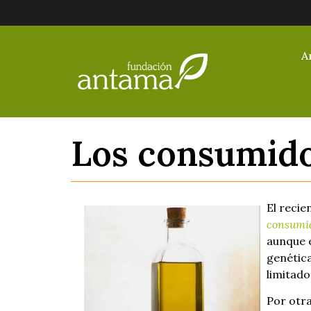
A
Los consumido
El recie
consumid
aunque e
genétic
limitado
Por otra