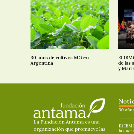
30 años de cultivos MG en
El IBMC
Argentina
de las
y Marí
Noti
30 años
La Fundación Antama es una
El IBMC
organización que promueve las
las acr