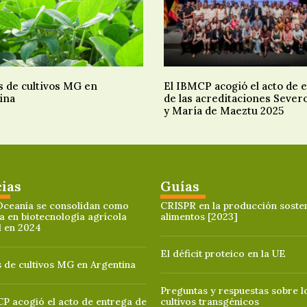
s de cultivos MG en
El IBMCP acogió el acto de 
ina
de las acreditaciones Sever
y María de Maeztu 2025
cias
Guías
Oceanía se consolidan como
CRISPR en la producción sosten
a en biotecnología agrícola
alimentos [2023]
l en 2024
El déficit proteico en la UE
 de cultivos MG en Argentina
Preguntas y respuestas sobre l
P acogió el acto de entrega de
cultivos transgénicos