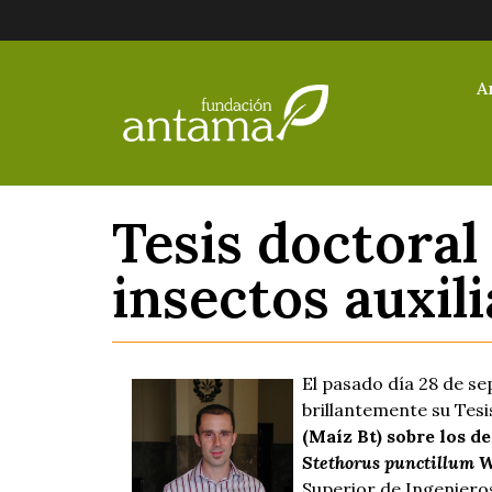
A
Tesis doctoral
insectos auxil
El pasado día 28 de se
brillantemente su Tes
(Maíz Bt) sobre los 
Stethorus punctillum 
Superior de Ingenieros