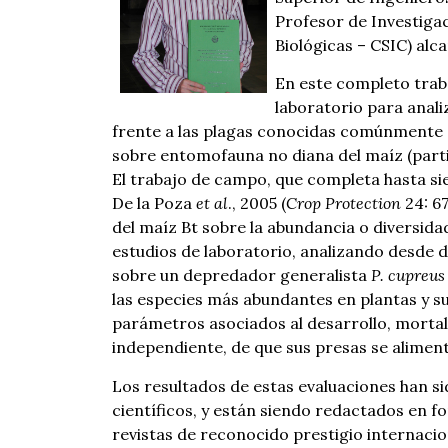
Profesor de Investiga
Biológicas – CSIC) alc
En este completo trab
laboratorio para analiz
frente a las plagas conocidas comúnmente 
sobre entomofauna no diana del maíz (parti
El trabajo de campo, que completa hasta sie
De la Poza
et al
., 2005 (
Crop Protection
24: 6
del maíz Bt sobre la abundancia o diversida
estudios de laboratorio, analizando desde d
sobre un depredador generalista
P. cupreus
las especies más abundantes en plantas y 
parámetros asociados al desarrollo, mortal
independiente, de que sus presas se alimen
Los resultados de estas evaluaciones han s
científicos, y están siendo redactados en fo
revistas de reconocido prestigio internacio