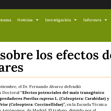
ntama
Noticias
Investigación
Informes
 sobre los efectos d
iares
ptiembre, el Dr. Fernando Alvarez defendió
is Doctoral
“Efectos potenciales del maíz transgénico
depredadores
Poecilus cupreus L.
(Coleoptera: Carabidae) y
Weise
(Coleoptera: Coccinellidae)”,
en la Escuela Técnica
 Agrónomos, de Madrid. El trabajo, dirigido por el