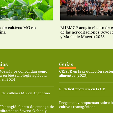
s de cultivos MG en
El IBMCP acogió el acto de 
ina
de las acreditaciones Sever
y María de Maeztu 2025
cias
Guías
Oceanía se consolidan como
CRISPR en la producción sosten
a en biotecnología agrícola
alimentos [2023]
l en 2024
El déficit proteico en la UE
 de cultivos MG en Argentina
Preguntas y respuestas sobre l
P acogió el acto de entrega de
cultivos transgénicos
editaciones Severo Ochoa y