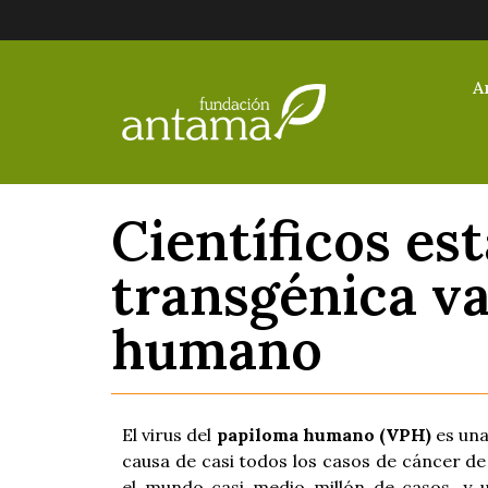
A
Científicos es
transgénica va
humano
El virus del
papiloma humano (VPH)
es una
causa de casi todos los casos de cáncer de
el mundo casi medio millón de casos, y 