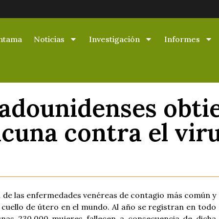
ntama
Noticias
Investigación
Informes
tadounidenses obti
cuna contra el vir
 de las enfermedades venéreas de contagio más común y
 cuello de útero en el mundo. Al año se registran en todo
unas 230.000 mujeres fallecen a consecuencia de dicha