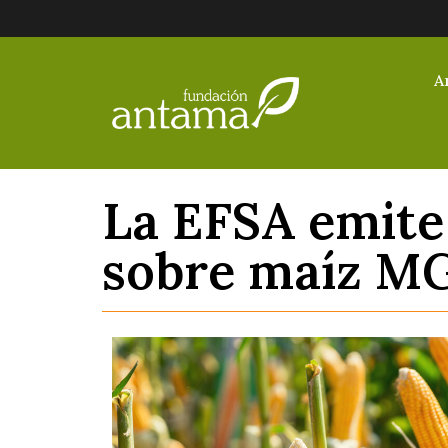
A
La EFSA emite 
sobre maíz MG