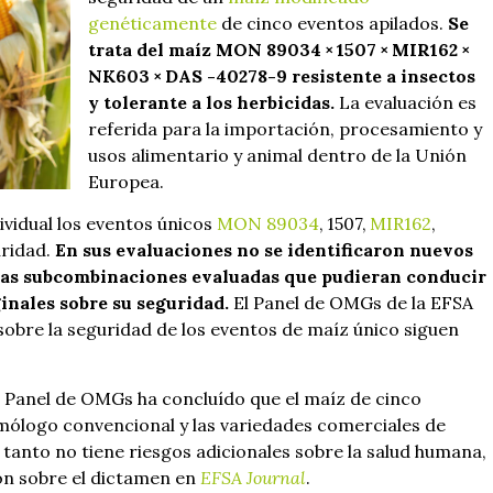
genéticamente
de cinco eventos apilados.
Se
trata del maíz MON 89034 × 1507 × MIR162 ×
NK603 × DAS -40278-9 resistente a insectos
y tolerante a los herbicidas.
La evaluación es
referida para la importación, procesamiento y
usos alimentario y animal dentro de la Unión
Europea.
ividual los eventos únicos
MON 89034
, 1507,
MIR162
,
ridad.
En sus evaluaciones no se identificaron nuevos
 las subcombinaciones evaluadas que pudieran conducir
inales sobre su seguridad.
El Panel de OMGs de la EFSA
sobre la seguridad de los eventos de maíz único siguen
el Panel de OMGs ha concluído que el maíz de cinco
mólogo convencional y las variedades comerciales de
 tanto no tiene riesgos adicionales sobre la salud humana,
ón sobre el dictamen en
EFSA Journal
.