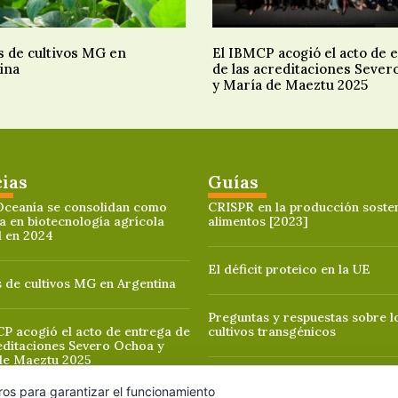
s de cultivos MG en
El IBMCP acogió el acto de 
ina
de las acreditaciones Sever
y María de Maeztu 2025
cias
Guías
Oceanía se consolidan como
CRISPR en la producción sosten
a en biotecnología agrícola
alimentos [2023]
l en 2024
El déficit proteico en la UE
 de cultivos MG en Argentina
Preguntas y respuestas sobre l
P acogió el acto de entrega de
cultivos transgénicos
editaciones Severo Ochoa y
de Maeztu 2025
ros para garantizar el funcionamiento