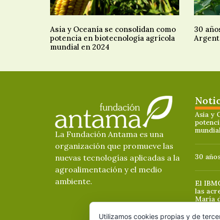
Asia y Oceanía se consolidan como
30 año
potencia en biotecnología agrícola
Argent
mundial en 2024
Noti
Asia y 
potenci
mundia
La Fundación Antama es una
organización que promueve las
30 años
nuevas tecnologías aplicadas a la
agroalimentación y el medio
ambiente.
El IBMC
las acr
María 
Utilizamos cookies propias y de terce